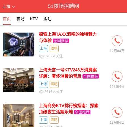
51夜场招聘网
上海
首页
夜场
KTV
酒吧
探索上海TAXX酒吧的独特魅力
与体验
全国推荐
上海
酒吧
12月04日
3702人关注
上海天宫一号KTV248万消费案
详解：奢侈消费的背后
全国推荐
上海
酒吧
12月04日
8616人关注
上海商务KTV排行榜指南：探索
顶级夜生活娱乐地
全国推荐
上海
酒吧
12月04日