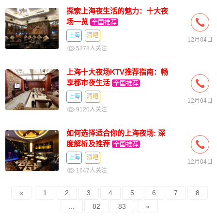
探索上海夜生活的魅力：十大夜
场一览
全国推荐
上海
酒吧
12月04日
5378人关注
上海十大夜场KTV推荐指南：畅
享都市夜生活
全国推荐
上海
酒吧
12月04日
9120人关注
如何选择适合你的上海夜场: 深
度解析及推荐
全国推荐
上海
酒吧
12月04日
1647人关注
«
1
2
3
4
5
6
7
8
...
82
83
»