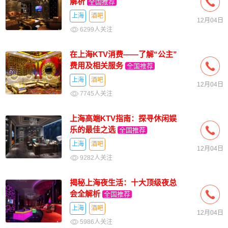
解析
全国推荐
上海
酒吧
12月04日
6299人关注
在上海KTV消费——了解“公主”
费用及相关服务
全国推荐
上海
酒吧
12月04日
7745人关注
上海高端KTV指南：探寻休闲娱
乐的最佳之选
全国推荐
上海
酒吧
12月04日
9282人关注
揭秘上海夜生活：十大顶级夜总
会全解析
全国推荐
上海
酒吧
12月04日
5986人关注