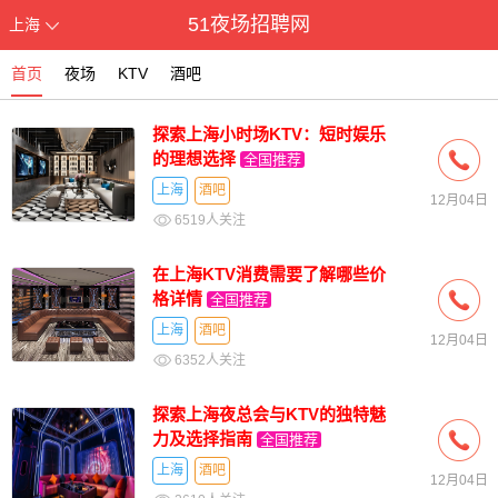
51夜场招聘网
上海
首页
夜场
KTV
酒吧
探索上海小时场KTV：短时娱乐
的理想选择
全国推荐
上海
酒吧
12月04日
6519人关注
在上海KTV消费需要了解哪些价
格详情
全国推荐
上海
酒吧
12月04日
6352人关注
探索上海夜总会与KTV的独特魅
力及选择指南
全国推荐
上海
酒吧
12月04日