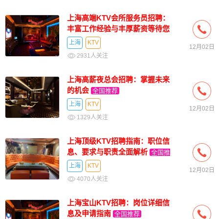
上海高端KTV会所服务员招聘：
丰富工作经验与丰厚薪资等待您
全国推荐
上海
KTV
12月02日
2931人关注
上海高薪夜总会招聘：掌握未来
的机会
全国推荐
上海
KTV
12月02日
1329人关注
上海顶级KTV招聘指南：职位信
息、要求与职责全面解析
全国推
荐
上海
KTV
12月02日
4070人关注
上海宝山KTV招聘：岗位详细信
息及申请指南
全国推荐