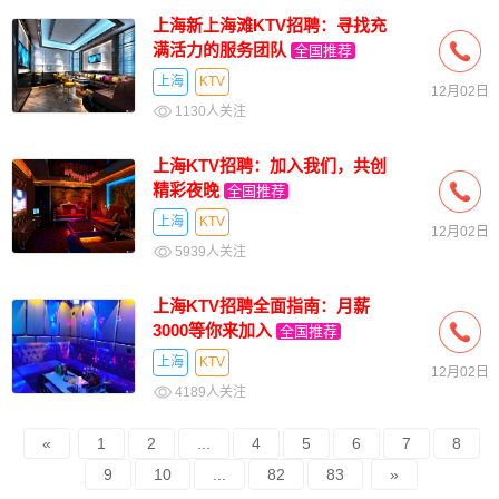
上海新上海滩KTV招聘：寻找充
满活力的服务团队
全国推荐
上海
KTV
12月02日
1130人关注
上海KTV招聘：加入我们，共创
精彩夜晚
全国推荐
上海
KTV
12月02日
5939人关注
上海KTV招聘全面指南：月薪
3000等你来加入
全国推荐
上海
KTV
12月02日
4189人关注
«
1
2
...
4
5
6
7
8
9
10
...
82
83
»